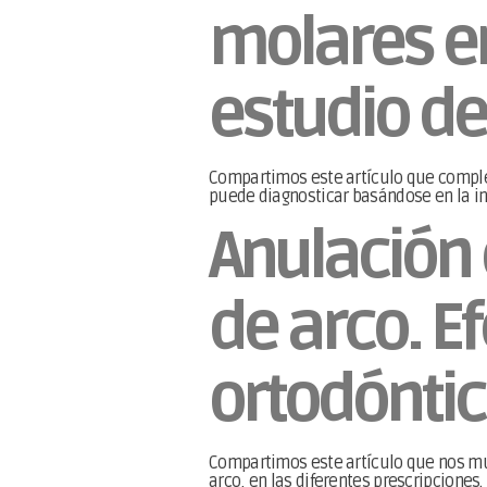
molares en
estudio de
Compartimos este artículo que complem
puede diagnosticar basándose en la in
Anulación 
de arco. E
ortodóntic
Compartimos este artículo que nos mues
arco, en las diferentes prescripciones.