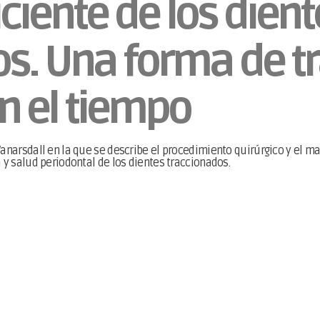
ciente de los dient
s. Una forma de t
n el tiempo
anarsdall en la que se describe el procedimiento quirúrgico y el ma
 y salud periodontal de los dientes traccionados.